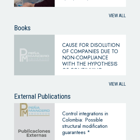
chambers of commerce –
Superintendency of
Companies
VIEW ALL
Books
CAUSE FOR DISOLUTION
OF COMPANIES DUE TO
NON-COMPLIANCE
WITH THE HYPOTHESIS
OF CONTINUING
BUSINESS
VIEW ALL
External Publications
Control integrations in
Colombia: Possible
structural modification
guarantees *