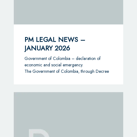
PM LEGAL NEWS –
JANUARY 2026
Government of Colombia – declaration of
economic and social emergency.
The Government of Colombia, through Decree
1390 of December 22, 2025, has declared a
State of Economic and Social Emergency across
the national territory for an initial period of 30
days, extendable up to 90 days. This
extraordinary measure has been adopted to
address a severe fiscal deficit and to ensure the
availability of resources for healthcare, public
security, and disaster response.
The declaration is based on the following
considerations: