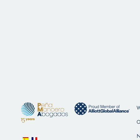
W
O
N