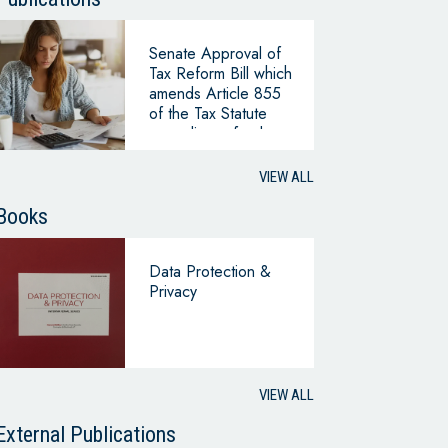
Senate Approval of
Tax Reform Bill which
amends Article 855
of the Tax Statute
regarding refunds
and/or compensation
for tax credit
VIEW ALL
balances
Books
Data Protection &
Privacy
VIEW ALL
External Publications