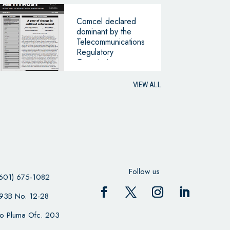
Comcel declared
dominant by the
Telecommunications
Regulatory
Commission
VIEW ALL
Follow us
601) 675-1082
 93B No. 12-28
cio Pluma Ofc. 203