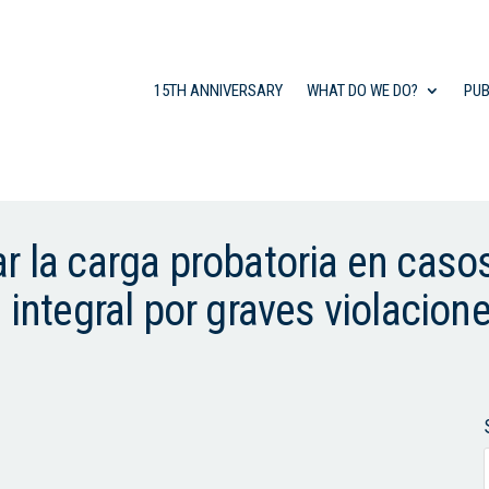
15TH ANNIVERSARY
WHAT DO WE DO?
PUB
r la carga probatoria en caso
 integral por graves violacion