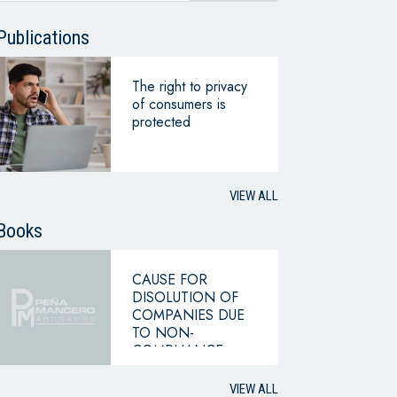
Publications
The right to privacy
of consumers is
protected
VIEW ALL
Books
CAUSE FOR
DISOLUTION OF
COMPANIES DUE
TO NON-
COMPLIANCE
WITH THE
HYPOTHESIS OF
VIEW ALL