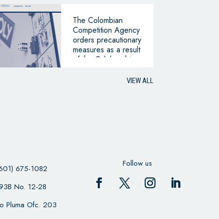
The Colombian
Competition Agency
orders precautionary
measures as a result
of the Odebrecht
case
VIEW ALL
Follow us
601) 675-1082
 93B No. 12-28
cio Pluma Ofc. 203