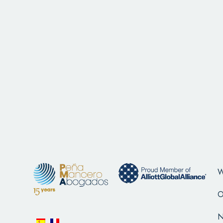
W
O
N