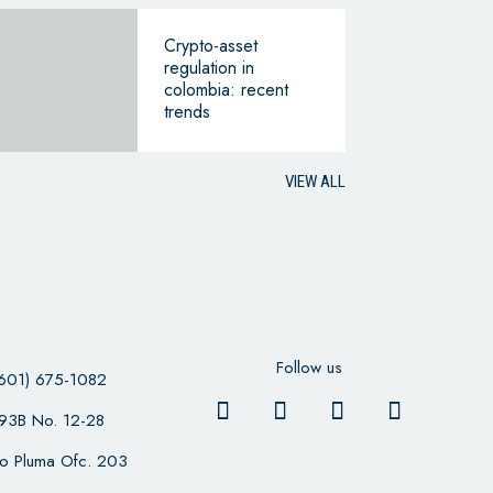
Crypto-asset
regulation in
colombia: recent
trends
VIEW ALL
Follow us
601) 675-1082
 93B No. 12-28
cio Pluma Ofc. 203