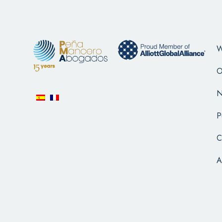
W
O
N
P
C
A