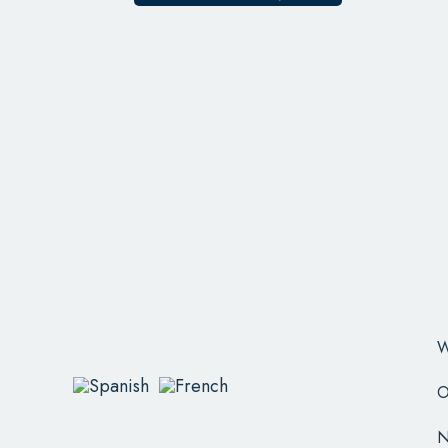
W
O
N