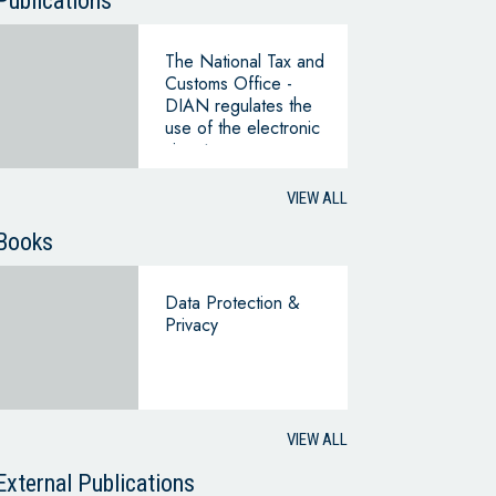
Publications
The National Tax and
Customs Office -
DIAN regulates the
use of the electronic
signatures
VIEW ALL
Books
Data Protection &
Privacy
VIEW ALL
External Publications