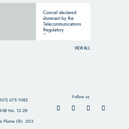
Comcel declared
dominant by the
Telecommunications
Regulatory
Commission
VIEW ALL
Follow us
601) 675-1082
 93B No. 12-28
cio Pluma Ofc. 203