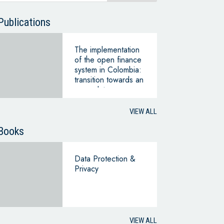
Publications
The implementation
of the open finance
system in Colombia:
transition towards an
open data
ecosystem
VIEW ALL
Books
Data Protection &
Privacy
VIEW ALL