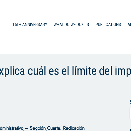
15TH ANNIVERSARY
WHAT DO WE DO?
PUBLICATIONS
A
plica cuál es el límite del im
dministrativo – Sección Cuarta.
Radicación