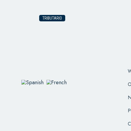
TRIBUTARIO
W
O
N
P
C