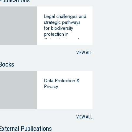
Publications
Legal challenges and
strategic pathways
for biodiversity
protection in
Colombia: towards a
green economic
transition
VIEW ALL
Books
Data Protection &
Privacy
VIEW ALL
External Publications