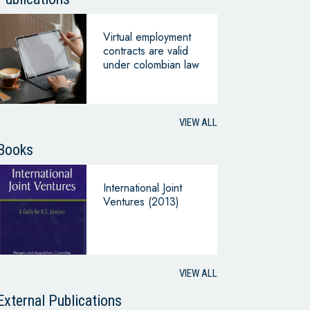
Virtual employment
contracts are valid
under colombian law
VIEW ALL
Books
International Joint
Ventures (2013)
VIEW ALL
External Publications