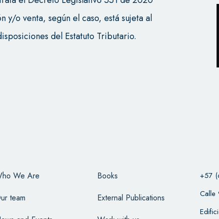
 trata el Decreto Legislativo 551 de 2020
ón y/o venta, según el caso, está sujeta al
isposiciones del Estatuto Tributario.
ho We Are
Books
+57 (
Calle
ur team
External Publications
Edifi