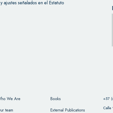
 ajustes señalados en el Estatuto
ho We Are
Books
+57 (
Calle
ur team
External Publications