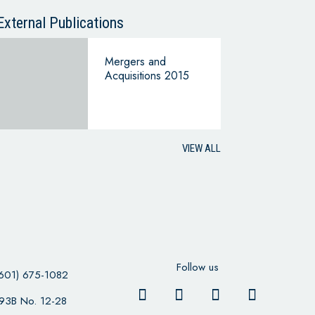
CONTINUING
BUSINESS
External Publications
Mergers and
Acquisitions 2015
VIEW ALL
Follow us
601) 675-1082
 93B No. 12-28