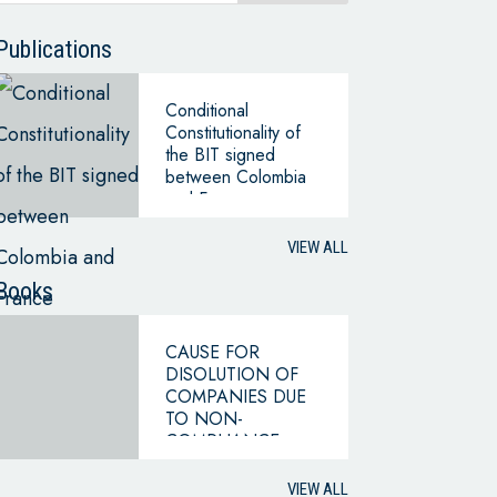
Publications
Conditional
Constitutionality of
the BIT signed
between Colombia
and France
VIEW ALL
Books
CAUSE FOR
DISOLUTION OF
COMPANIES DUE
TO NON-
COMPLIANCE
WITH THE
HYPOTHESIS OF
VIEW ALL