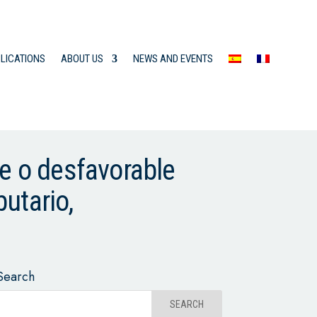
LICATIONS
ABOUT US
NEWS AND EVENTS
le o desfavorable
utario,
Search