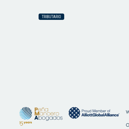
TRIBUTARIO
W
O