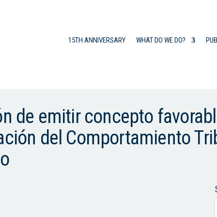
15TH ANNIVERSARY
WHAT DO WE DO?
PUB
ón de emitir concepto favorab
ación del Comportamiento Trib
io