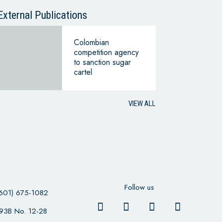
CONTINUING
BUSINESS
External Publications
Colombian
competition agency
to sanction sugar
cartel
VIEW ALL
Follow us
601) 675-1082
 93B No. 12-28