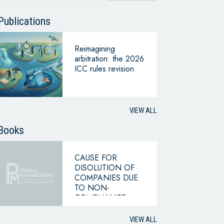
Publications
Reimagining
arbitration: the 2026
ICC rules revision
VIEW ALL
Books
CAUSE FOR
DISOLUTION OF
COMPANIES DUE
TO NON-
COMPLIANCE
WITH THE
HYPOTHESIS OF
VIEW ALL