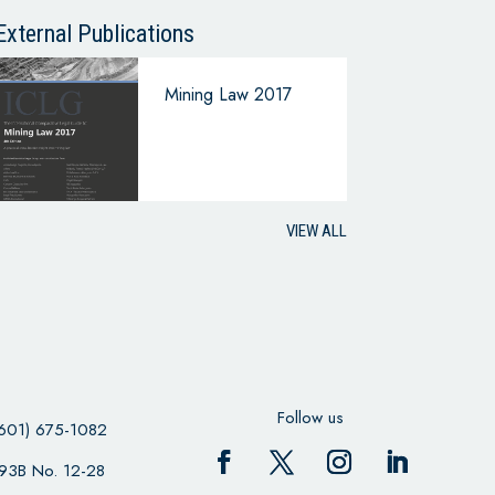
CONTINUING
BUSINESS
External Publications
Mining Law 2017
VIEW ALL
Follow us
601) 675-1082
 93B No. 12-28