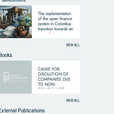
The implementation
of the open finance
system in Colombia:
transition towards an
open data
ecosystem
VIEW ALL
Books
CAUSE FOR
DISOLUTION OF
COMPANIES DUE
TO NON-
COMPLIANCE
WITH THE
HYPOTHESIS OF
VIEW ALL
CONTINUING
BUSINESS
External Publications