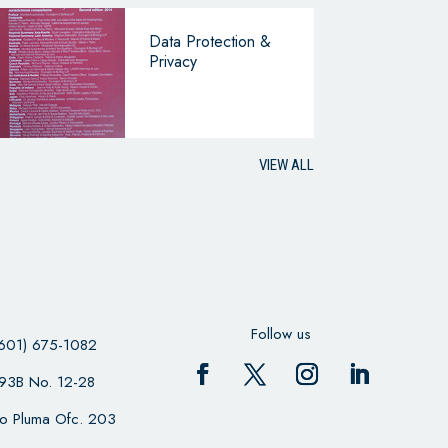
Data Protection &
Privacy
VIEW ALL
Follow us
601) 675-1082
 93B No. 12-28
cio Pluma Ofc. 203