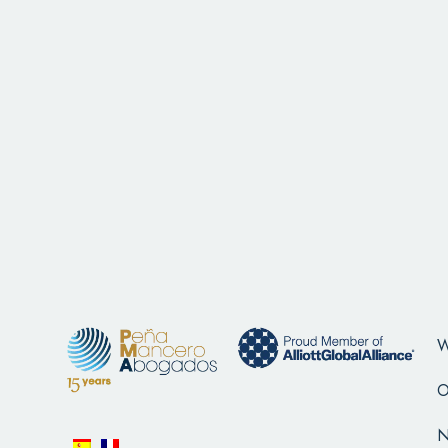
W
O
N