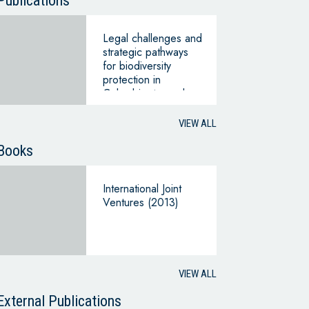
Publications
Legal challenges and
strategic pathways
for biodiversity
protection in
Colombia: towards a
green economic
transition
VIEW ALL
Books
International Joint
Ventures (2013)
VIEW ALL
External Publications