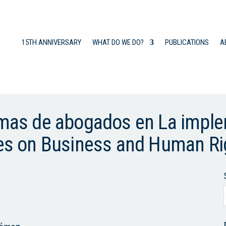
15TH ANNIVERSARY
WHAT DO WE DO?
PUBLICATIONS
A
irmas de abogados en La impl
les on Business and Human Ri