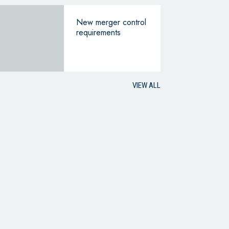
New merger control
requirements
VIEW ALL