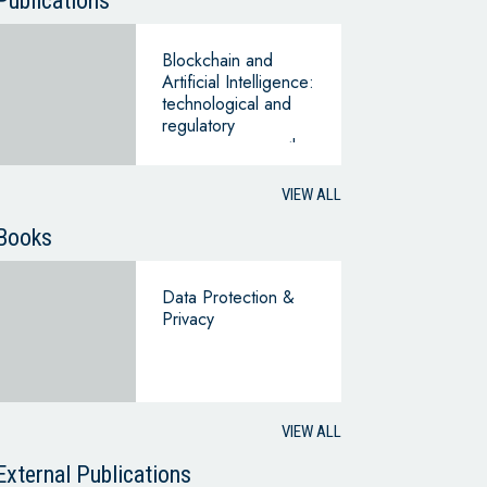
Publications
Blockchain and
Artificial Intelligence:
technological and
regulatory
convergence on the
horizon?
VIEW ALL
Books
Data Protection &
Privacy
VIEW ALL
External Publications