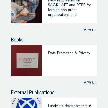
New regulations on
SAGRILAFT and PTEE for
foreign non-profit
organizations and
chambers of commerce –
Superintendency of
Companies
VIEW ALL
Books
Data Protection & Privacy
VIEW ALL
External Publications
Landmark developments in