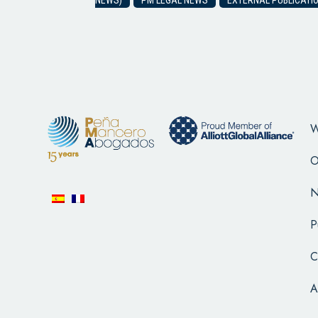
NEWS)
PM LEGAL NEWS
EXTERNAL PUBLICATI
W
O
N
P
C
A