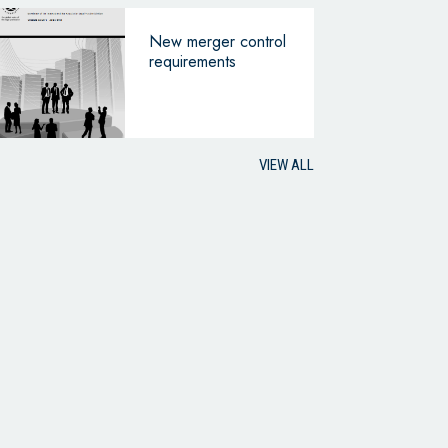
New merger control
requirements
VIEW ALL