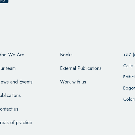
ONS
ho We Are
Books
+57 (
Calle
ur team
External Publications
Edifi
ews and Events
Work with us
Bogot
ublications
Colom
ontact us
reas of practice