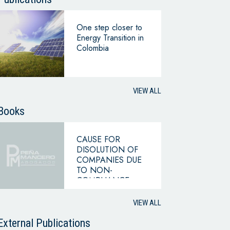
One step closer to
Energy Transition in
Colombia
VIEW ALL
Books
CAUSE FOR
DISOLUTION OF
COMPANIES DUE
TO NON-
COMPLIANCE
WITH THE
HYPOTHESIS OF
VIEW ALL
CONTINUING
BUSINESS
External Publications