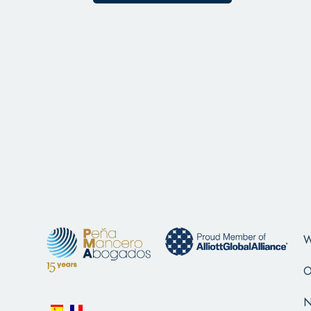
W
O
N