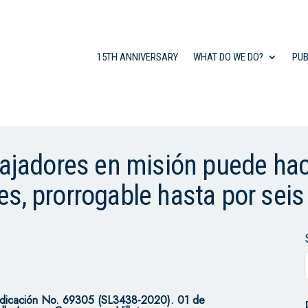
15TH ANNIVERSARY
WHAT DO WE DO?
PUB
bajadores en misión puede ha
es, prorrogable hasta por se
adicación No. 69305 (SL3438-2020). 01 de