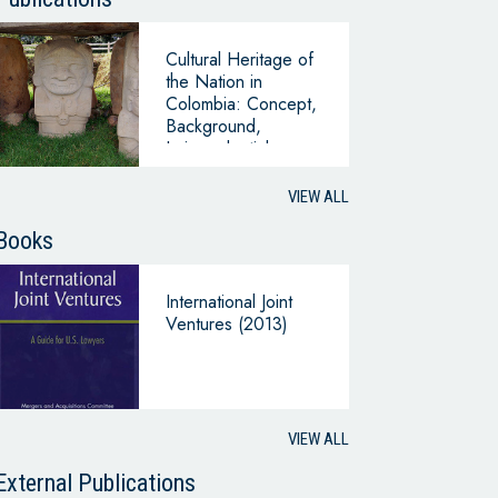
Cultural Heritage of
the Nation in
Colombia: Concept,
Background,
Jurisprudential
Development
VIEW ALL
Books
International Joint
Ventures (2013)
VIEW ALL
External Publications