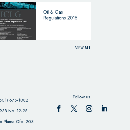
Oil & Gas
Regulations 2015
VIEW ALL
Follow us
601) 675-1082
 93B No. 12-28
cio Pluma Ofc. 203