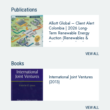
Publications
Alliott Global – Client Alert
Colombia | 2026 Long-
Term Renewable Energy
Auction (Renewables &
Storage): cross-border
entry routes and near-term
opportunities
VIEW ALL
Books
International Joint Ventures
(2013)
VIEW ALL